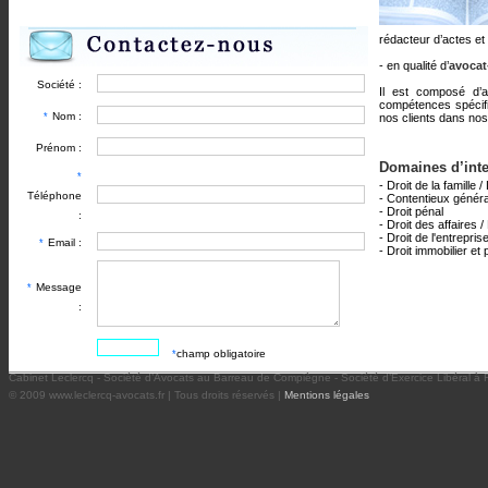
rédacteur d’actes et
- en qualité d’
avocat
Société :
Il est composé d’a
compétences spécifi
Nom :
*
nos clients dans nos
Prénom :
Domaines d’inte
*
- Droit de la famille 
Téléphone
- Contentieux généra
- Droit pénal
:
- Droit des affaires 
- Droit de l'entrepr
Email :
*
- Droit immobilier et 
Message
*
:
champ obligatoire
*
Cabinet Leclercq - Société d’Avocats au Barreau de Compiègne - Société d’Exercice Libéral à
© 2009 www.leclercq-avocats.fr | Tous droits réservés |
Mentions légales