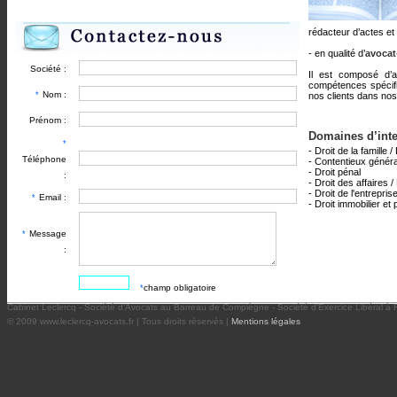
rédacteur d’actes et
- en qualité d’
avocat
Société :
Il est composé d’a
compétences spécifi
Nom :
*
nos clients dans nos
Prénom :
Domaines d’inte
*
- Droit de la famille 
Téléphone
- Contentieux généra
- Droit pénal
:
- Droit des affaires 
- Droit de l'entrepr
Email :
*
- Droit immobilier et 
Message
*
:
champ obligatoire
*
Cabinet Leclercq - Société d’Avocats au Barreau de Compiègne - Société d’Exercice Libéral à
© 2009 www.leclercq-avocats.fr | Tous droits réservés |
Mentions légales