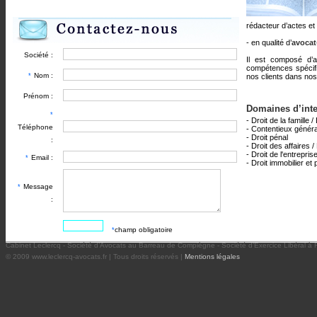
rédacteur d’actes et
- en qualité d’
avocat
Société :
Il est composé d’a
compétences spécifi
Nom :
*
nos clients dans nos
Prénom :
Domaines d’inte
*
- Droit de la famille 
Téléphone
- Contentieux généra
- Droit pénal
:
- Droit des affaires 
- Droit de l'entrepr
Email :
*
- Droit immobilier et 
Message
*
:
champ obligatoire
*
Cabinet Leclercq - Société d’Avocats au Barreau de Compiègne - Société d’Exercice Libéral à
© 2009 www.leclercq-avocats.fr | Tous droits réservés |
Mentions légales