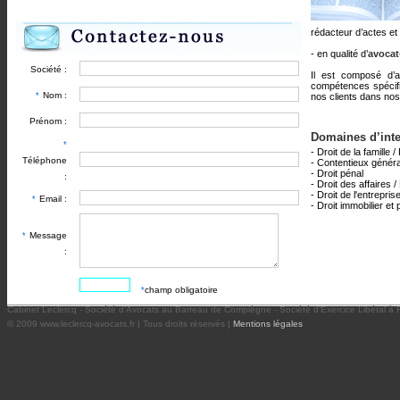
rédacteur d’actes et
- en qualité d’
avocat
Société :
Il est composé d’a
compétences spécifi
Nom :
*
nos clients dans nos
Prénom :
Domaines d’inte
*
- Droit de la famille 
Téléphone
- Contentieux généra
- Droit pénal
:
- Droit des affaires 
- Droit de l'entrepr
Email :
*
- Droit immobilier et 
Message
*
:
champ obligatoire
*
Cabinet Leclercq - Société d’Avocats au Barreau de Compiègne - Société d’Exercice Libéral à
© 2009 www.leclercq-avocats.fr | Tous droits réservés |
Mentions légales